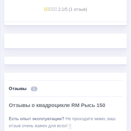
Багажник машины – съемный, легко монтируется,
2.1/5 (1 отзыв)
фары – светодиодные, рычаг переключения скоростей
обрел новое, более удобное расположение.
Данная модель – универсальный вездеход 4х4,
качественный, недорогой и удобный в эксплуатации.
Отзывы
1
Отзывы о квадроцикле RM Рысь 150
Есть опыт эксплуатации?
Не проходите мимо, ваш
отзыв очень важен для всех!