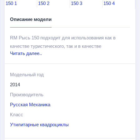
Описание модели
RM Рысь 150 подходит для использования как в
качестве туристического, так и в качестве
Читать далее..
утилитарного колесного вездехода. Объем двигателя
не очень большой – всего 150 кубических
сантиметров, но оптимально сконструированная
Модельный год
ходовая часть позволяет машине без проблем
2014
преодолевать весьма пересеченные участки
Производитель
местности. Этому способствует также резина с
Русская Механика
увеличенным грунтозацепом. При этом можно не
бояться, что двигатель перегреется на сложных
Класс
участках трассы: на RM Рысь 150 установлена
Утилитарные квадроциклы
принудительная система охлаждения.