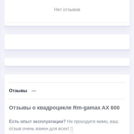
Сиденье RM-GAMAX AX600 позволяет перевозить
Нет отзывов
пассажира, а два багажника и фаркоп помогут
осуществить перевозку груза.
Также квадроцикл оборудован лебедкой,
галогеновыми фарами и парковочным тормозом.
Отзывы
Отзывы о квадроцикле Rm-gamax AX 600
Есть опыт эксплуатации?
Не проходите мимо, ваш
отзыв очень важен для всех!