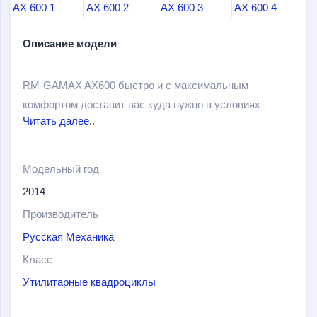
Описание модели
RM-GAMAX AX600 быстро и с максимальным
комфортом доставит вас куда нужно в условиях
Читать далее..
бездорожья.
У этой машины масса достоинств, среди которых
Модельный год
улучшенный вариатор с раздаточной коробкой,
2014
настраиваемый привод (с легкостью можно включать
как полный, так и половинный привод), невероятно
Производитель
мощный двигатель, независимая подвеска и отлично
Русская Механика
зарекомендовавшие себя на любом виде грунта
Класс
колеса MAXXIS BIGHORN с очень удачным профилем
Утилитарные квадроциклы
грунтозацепов.