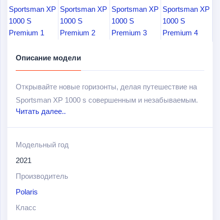
Описание модели
Открывайте новые горизонты, делая путешествие на
Sportsman XP 1000 s совершенным и незабываемым.
Читать далее..
Наслаждайтесь комфортом и мощностью
путешествиях на природу. Идеальное соотношение
качества и драйва, это мотовездеход для вас и ваших
Модельный год
пассажиров.
2021
Используйте мощность и тягу именно тогда, когда вам
Производитель
это нужно, с самой быстрой в отрасли системой
Polaris
автоматического полного привода. Наслаждайтесь
Класс
комфортом в путешествии, с легкостью преодолевая