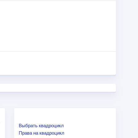
 сзади, что позволит отправиться на машине в
наружить детский шлем, электрозапуск, широкие
ляет еще большей безопасности для молодого
рактеристиках Polaris Sportsman 90 вы сможете
того детского квадроцикла.
Выбрать квадроцикл
Права на квадроцикл