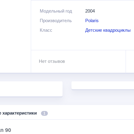
Эта модель наделена багажниками спереди и
Модельный год
2004
дальнее путешествие. В комплекте можно об
Производитель
Polaris
подножки, ключ для запуска. Все это добав
водителя.
Класс
Детские квадроциклы
Еще более подробно узнать о технических ха
ниже. Обратите внимание на мощный мотор э
Нет отзывов
е характеристики
1
n 90