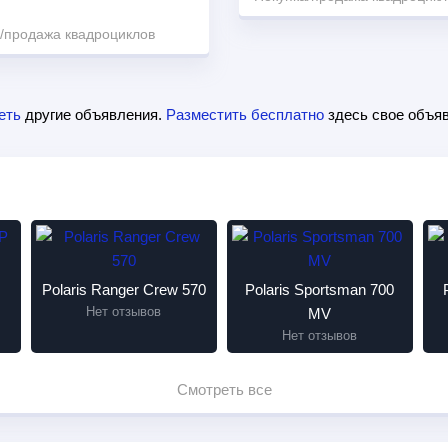
/продажа квадроциклов
еть
другие объявления.
Разместить бесплатно
здесь свое объяв
P
Polaris Ranger Crew 570
Polaris Sportsman 700
Нет отзывов
MV
Нет отзывов
Смотреть все