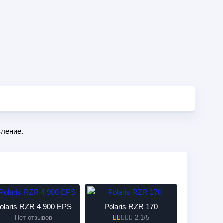
ление.
olaris RZR 4 900 EPS
Polaris RZR 170
Нет отзывов
2.1/5