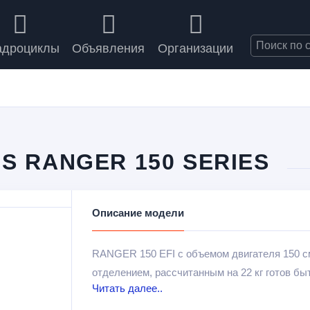
адроциклы
Объявления
Организации
S RANGER 150 SERIES
Описание модели
RANGER 150 EFI с объемом двигателя 150 с
отделением, рассчитанным на 22 кг готов б
Читать далее..
настоящих внедорожных приключениях! При э
эти приключения будут безопасны, благода