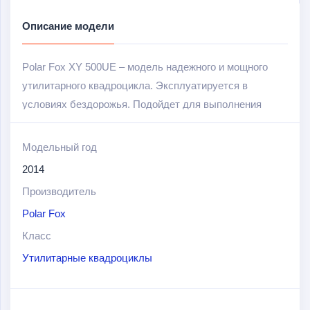
Описание модели
Polar Fox XY 500UE – модель надежного и мощного
утилитарного квадроцикла. Эксплуатируется в
условиях бездорожья. Подойдет для выполнения
хозяйственных задач в сельской местности, а также
для активного отдыха и приятного времяпровождения.
Модельный год
2014
Оборудован 1-цилиндровым двигателем с
Производитель
жидкостным охлаждением объемом в 498 см
3
и
мощностью в 32 л.с.
Polar Fox
Класс
Среди особенностей и преимуществ данной модели
Утилитарные квадроциклы
можно также выделить следующие: надежные
дисковые тормоза; электростартер; фаркоп;
возможность установки прицепа; дополнительное