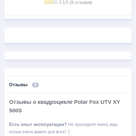
3.5/5 (8 отзывов)
Среди других особенностей и преимуществ данной
модели можно также выделить следующие: наличие
кабины с крышей и лобовым стеклом; встроенная
магнитола; фаркоп с возможностью прикрепить прицеп;
лебедка.
Отзывы
8
Отзывы о квадроцикле Polar Fox UTV XY
500S
Не проходите мимо, ваш
Есть опыт эксплуатации?
отзыв очень важен для всех!