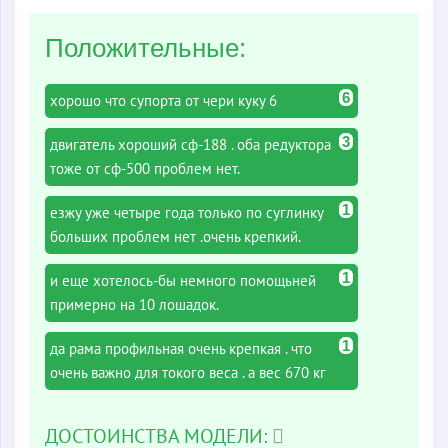
Положительные:
6
хорошо что супорта от чери куку 6
3
двигатель хороший сф-188 . оба редуктора
тоже от сф-500 проблем нет.
1
езжу уже четыре года только по суглинку
больших проблем нет .очень крепкий.
1
и еще хотелось-бы немного помощьней
примерно на 10 лошадок.
1
да рама профильная очень крепкая . что
очень важно для токого веса . а вес 670 кг
ДОСТОИНСТВА МОДЕЛИ: