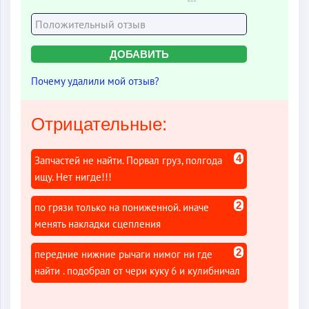
Почему удалили мой отзыв?
Отрицательные:
4
Запчастей не найти. Порвал груз, полгода
ищу. Нет нигде!!!
2
по грязи только на пониженной. иначе
менять накладки сцепления
2
передние нижние рычаги нимог ни где
найти . подобрал от чери куку 6 и кулибничал