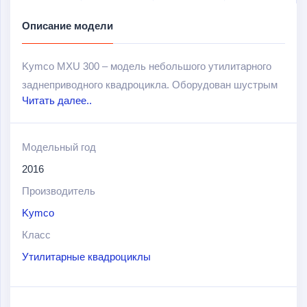
Описание модели
Kymco MXU 300 – модель небольшого утилитарного
заднеприводного квадроцикла. Оборудован шустрым
Читать далее..
4х-тактным 1-цилиндровым двигателем (объем 270
см
3
, мощность 19 л.с) с жидкостным охлаждением и
автоматической коробкой передач, а также карданным
Модельный год
валом.
2016
Технические характеристики (управляемость,
Производитель
устойчивость) позволяют данной модели квадроцикла
Kymco
быть превосходным выбором для прогулок на
Класс
природе, езды по дорогам и пересечённой местности.
Утилитарные квадроциклы