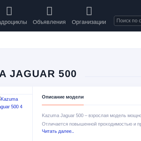
адроциклы
Объявления
Организации
A JAGUAR 500
Описание модели
Kazuma Jaguar 500 – взрослая модель мощно
Отличается повышенной проходимостью и п
Читать далее..
бездорожья. Подойдет для занятий охотой и