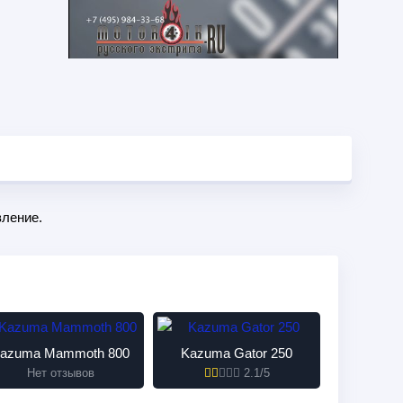
ление.
azuma Mammoth 800
Kazuma Gator 250
Нет отзывов
2.1/5