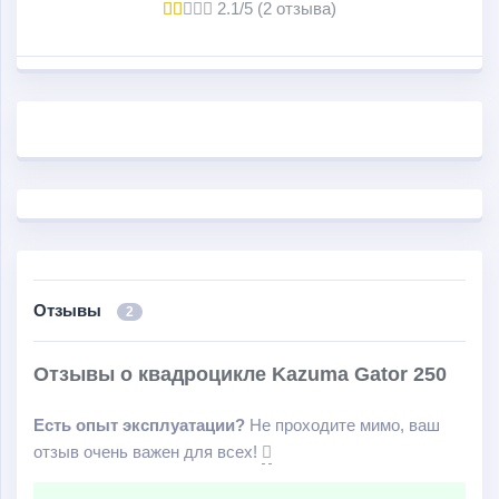
2.1/5 (2 отзыва)
можно также выделить следующие: увеличенная
колёсная база; большое и удобное седло; цепной или
карданный варианты исполнения привода;
ограничитель скорости; регулируемые амортизаторы;
электростартер; передний и задний багажник;
комплексная система освещения; передний
барабанный и задний дисковый тормоз; индикатор
температуры и уровня топлива.
Отзывы
2
Отзывы о квадроцикле Kazuma Gator 250
Есть опыт эксплуатации?
Не проходите мимо, ваш
отзыв очень важен для всех!