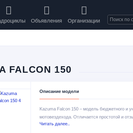
адроциклы
Объявления
Организации
 FALCON 150
Описание модели
Kazuma Falcon 150 – модель бюджетного и у
мотовездехода. Отличается простотой и от
Читать далее..
и детей.