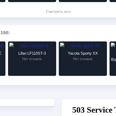
Смотреть все
150:
E
Lifan LF110ST-3
Yacota Sporty XX
Нет отзывов
Нет отзывов
Br