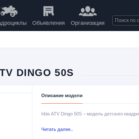
адроциклы
Объявления
Организации
TV DINGO 50S
Описание модели
Irbis ATV Dingo 50S – модель детского квад
Разработан для езды по пересеченной местн
Читать далее..