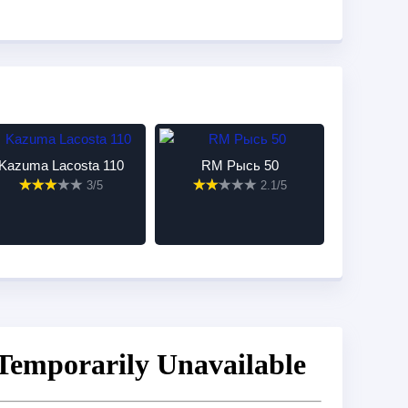
Kazuma Lacosta 110
RM Рысь 50
3/5
2.1/5