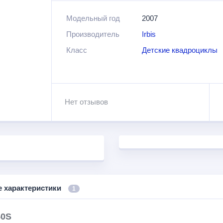
Отличается высоким качеством сборки, ярки
Модельный год
2007
помещается в гараже) и стремительностью.
Производитель
Irbis
Класс
Детские квадроциклы
Нет отзывов
е характеристики
1
50S