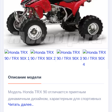
Описание модели
Модель Honda TRX 90 отличается приятным
динамичным дизайном, характерным для спортивных
Читать далее..
квадроциклов, в то же время отлично пригодна для