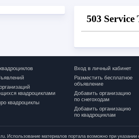
 квадроциклов
Вход в личный кабинет
бъявлений
Разместить бесплатное
объявление
 организаций
щихся квадроциклами
Добавить организацию
по снегоходам
про квадроциклы
Добавить организацию
по квадроциклам
p.ru. Использование материалов портала возможно при указании 