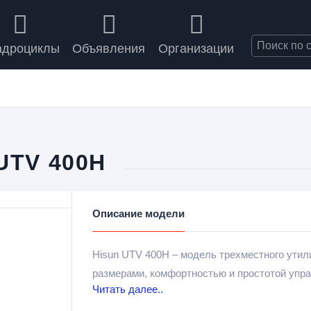
адроциклы
Объявления
Организации
UTV 400H
Описание модели
Hisun UTV 400H – модель трехместного утил
размерами, комфортностью и простотой упр
Читать далее..
всевозможных хозяйственных работ.