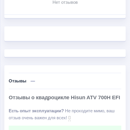
Нет отзывов
высокий клиренс в 320 мм; независимая
двухрычажная подвеска с длинноходными
амортизаторами.
Отзывы
Отзывы о квадроцикле Hisun ATV 700H EFI
Есть опыт эксплуатации?
Не проходите мимо, ваш
отзыв очень важен для всех!