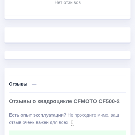
Нет отзывов
двухместное сиденье со спинкой, поручнями и
подножками для пассажира (двухместная
модификация); удлинённая колесная база;
вместительный задний багажник; стильные фары с
отражающими линзами.
Отзывы
Отзывы о квадроцикле CFMOTO CF500-2
Есть опыт эксплуатации?
Не проходите мимо, ваш
отзыв очень важен для всех!