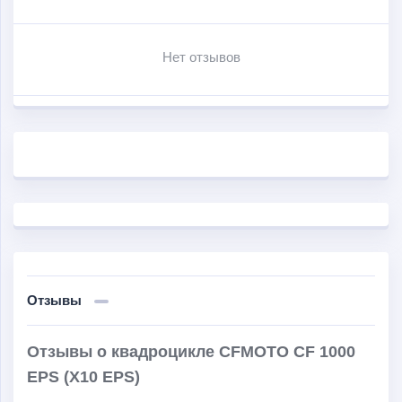
клиренс увеличился до 30 см. Установленные
газомасляные амортизаторы на CFMOTO CFORCE
Нет отзывов
1000 EPS имеют возможность регулировки. Тормоза
представляют собой 4-суппортовую двухконтурную
гидравлическую систему. Заводская комплектация
включает в себя электрическую лебёдку, защиту для
рук, грузовые площадки, зеркала заднего вида и
двухуровневые сиденья со спинкой и ручкой для
пассажиров.
Отзывы
Отзывы о квадроцикле CFMOTO CF 1000
EPS (X10 EPS)