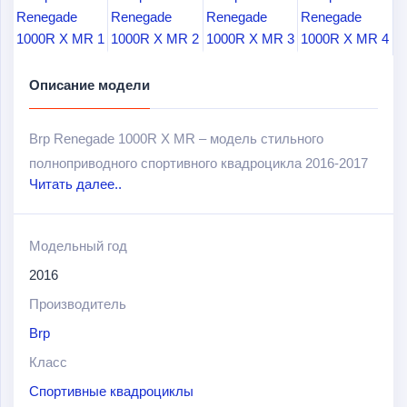
Описание модели
Brp Renegade 1000R X MR – модель стильного
полноприводного спортивного квадроцикла 2016-2017
Читать далее..
годов. В конструкции данной модели были внедрены
последние технологии, которые позволили
значительно повысить динамику.
Модельный год
2016
Оборудован надежным и эффективным двигателем
Rotax 1000R мощностью в 89 л. с, который не имеет
Производитель
себе равных по техническим характеристикам.
Brp
Класс
Спортивные квадроциклы