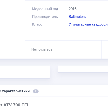
Оснащен инжекторным двигателем объемом 
Модельный год
2016
способен разгонять квадроцикл до 90 км/ч.
Производитель
Baltmotors
Среди особенностей и преимуществ данной
Класс
Утилитарные квадроц
удачная конструкция рамы и подвески; лебед
грязевая резина WANDA; ЖК приборная пане
Нет отзывов
е характеристики
2
r ATV 700 EFI