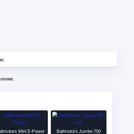
ие.
ление.
altmotors Mini E-Power
Baltmotors Jumbo 700