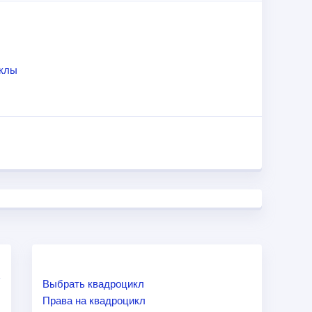
в 700 см
3
и мощностью в 42 л.с, который
 модели можно также выделить следующие:
иклы
ка3500 Lbs; спинка для пассажира; фаркоп; 26-ая
ль.
Выбрать квадроцикл
Права на квадроцикл