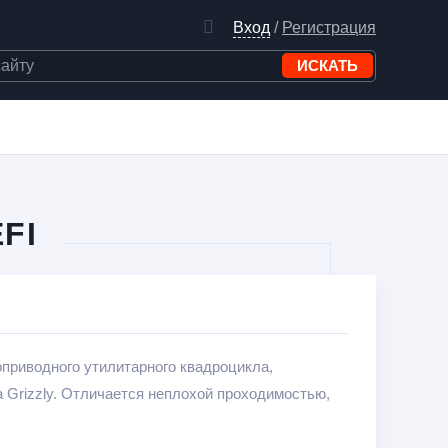
Вход
/
Регистрация
FI
ноприводного утилитарного квадроцикла,
 Grizzly. Отличается неплохой проходимостью,
ем комфорта пассажира.