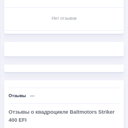
жидкостным охлаждением объемом в 400 см
3
и
мощностью в 27 л.с. Двигатель заводится при самых
Нет отзывов
низких температурах.
Среди других особенностей и преимуществ данной
модели можно также выделить следующие:
автоматическая вариаторная трансмиссия; дисковые
тормоза; 25-дюймовая грязевая резина.
Отзывы
Отзывы о квадроцикле Baltmotors Striker
400 EFI