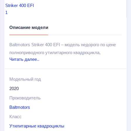
Описание модели
Baltmotors Striker 400 EFI – модель недорого по цене
полноприводного утилитарного квадроцикла,
Читать далее..
разработанного на базе Yamaha Grizzly 350.
Отличается неплохим запасом прочности, простотой
конструкции, удобством, неприхотливостью
Модельный год
техобслуживания и проходимостью в условиях
2020
бездорожья. Подойдёт для выполнения тяжелых
Производитель
хозяйственных работ (уборка снега, перевозка грузов).
Baltmotors
Идеальный вариант для фермеров, охотников,
рыбаков, лесников.
Класс
Утилитарные квадроциклы
Оснащен экономичным инжекторным двигателем с