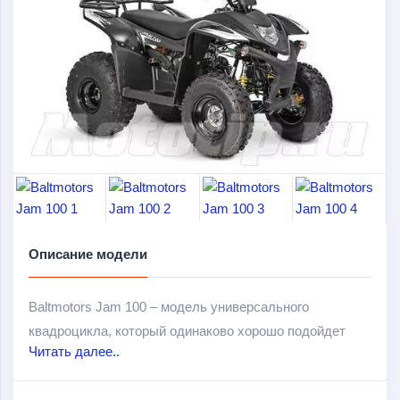
Описание модели
Baltmotors Jam 100 – модель универсального
квадроцикла, который одинаково хорошо подойдет
Читать далее..
для взрослых и детей. Идеальный выбор для
начинающего водителя. Отличается простотой