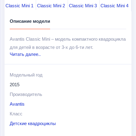
Описание модели
Avantis Classic Mini – модель компактного квадроцикла
для детей в возрасте от 3-х до 6-ти лет.
Читать далее..
Оборудован карбюраторным 2х-тактным двигателем с
воздушным охлаждением рабочим объемом в 49 см
3
и
Модельный год
мощностью в 3,5 л.с, который позволяет развивать
2015
максимальную скорость в 19 км/ч. Двигатель оснащен
электростартером и автоматическим центробежным
Производитель
сцеплением
Avantis
Класс
Среди других особенностей и преимуществ данной
Детские квадроциклы
модели можно также выделить следующие: надежные
дисковые тормоза; передний отбойник; автозапуск с