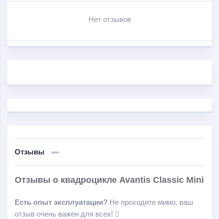
ДУ и сигнализацией; ограничитель скорости;
Нет отзывов
аварийная чека; передний багажник; задний багажник.
Отзывы
Отзывы о квадроцикле Avantis Classic Mini
Есть опыт эксплуатации?
Не проходите мимо, ваш
отзыв очень важен для всех!