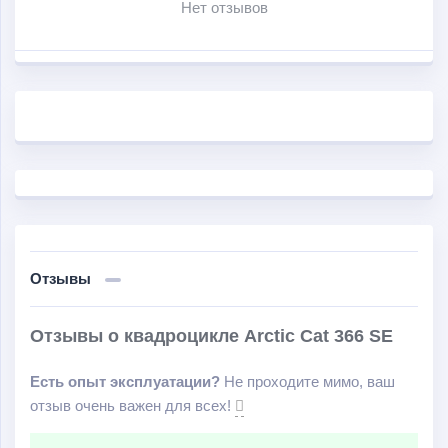
Нет отзывов
пересечённой местности, при поездках на охоту или
рыбалку. Удобная независимая передняя подвеска,
настраиваемые амортизаторы делают управление ещё
комфортней во время поездок. Подключаемый полный
привод и трансмиссия повышают и без того высокую
проходимость квадроцикла. Прочный ремень и
центрифужный механизм трансмиссии могут
гарантировать вам долгий срок службы квадроцикла.
Яркие фары, стильная приборная панель с
необходимыми датчиками, а также эргономичный
Отзывы
дизайн - всё это прекрасно сочетается в квадроцикле
Arctic Cat 366 SE
.
Отзывы о квадроцикле Arctic Cat 366 SE
Есть опыт эксплуатации?
Не проходите мимо, ваш
отзыв очень важен для всех!