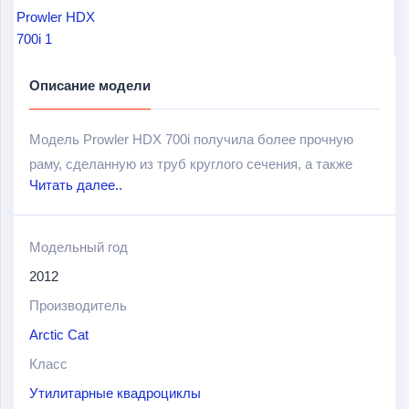
Описание модели
Модель Prowler HDX 700i получила более прочную
раму, сделанную из труб круглого сечения, а также
Читать далее..
получит возможность выпускаться в новых цветах –
это будет серый, темно – зеленый и камуфляжный
окрас.
Модельный год
2012
Производитель
Arctic Cat
Класс
Утилитарные квадроциклы