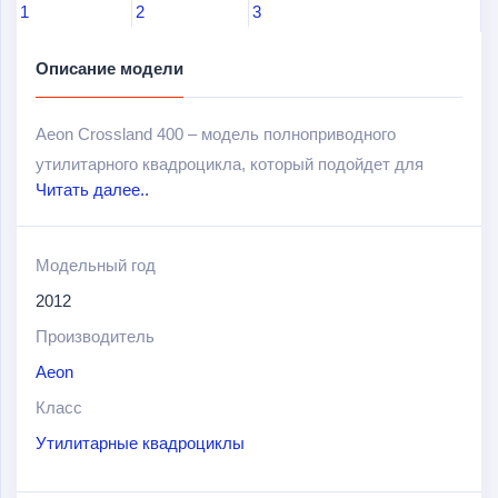
Описание модели
Aeon Crossland 400 – модель полноприводного
утилитарного квадроцикла, который подойдет для
Читать далее..
активного отдыха и работы.
Оснащен 1-цилиндровым 4х-тактным двигателем
Модельный год
рабочим объемом в 346 см
3
и мощностью в 20 л.с.
2012
Тормозная система включает надежные передние
дисковые и задние барабанные тормоза.
Производитель
Aeon
Класс
Утилитарные квадроциклы