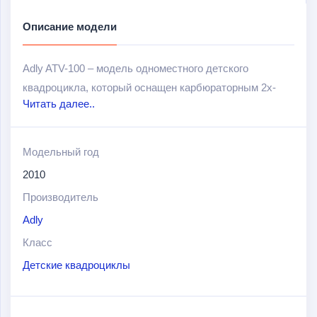
Описание модели
Adly ATV-100 – модель одноместного детского
квадроцикла, который оснащен карбюраторным 2х-
Читать далее..
тактным двигателем рабочим объемом в 100 см
3
и
мощностью в 12 л.с. Отличается надежной
конструкцией (стальная рама) и доступной для своего
Модельный год
класса ценой.
2010
Производитель
Adly
Класс
Детские квадроциклы