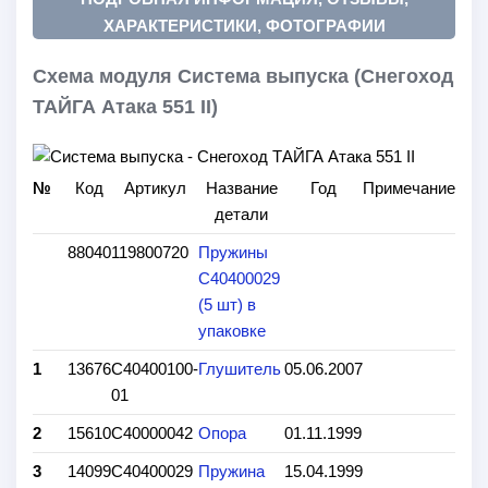
ХАРАКТЕРИСТИКИ, ФОТОГРАФИИ
Схема модуля Система выпуска (Снегоход
ТАЙГА Атака 551 II)
№
Код
Артикул
Название
Год
Примечание
детали
88040
119800720
Пружины
С40400029
(5 шт) в
упаковке
1
13676
C40400100-
Глушитель
05.06.2007
01
2
15610
C40000042
Опора
01.11.1999
3
14099
C40400029
Пружина
15.04.1999