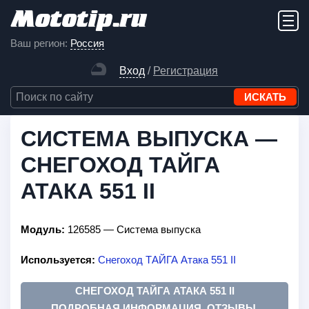
Ваш регион:
Россия
Вход
/
Регистрация
СИСТЕМА ВЫПУСКА —
СНЕГОХОД ТАЙГА
АТАКА 551 II
Модуль:
126585 — Система выпуска
Используется:
Снегоход ТАЙГА Атака 551 II
СНЕГОХОД ТАЙГА АТАКА 551 II
ПОДРОБНАЯ ИНФОРМАЦИЯ, ОТЗЫВЫ,